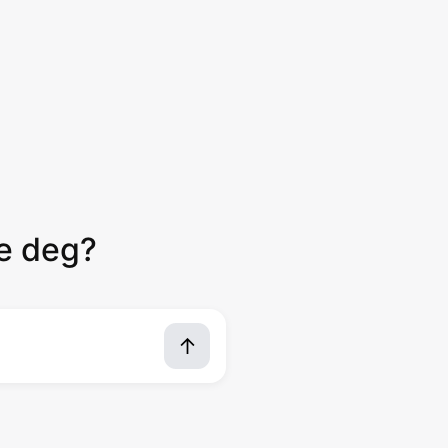
pe deg?
↑