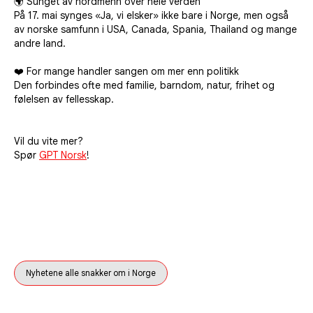
🌍 Sunget av nordmenn over hele verden
På 17. mai synges «Ja, vi elsker» ikke bare i Norge, men også
av norske samfunn i USA, Canada, Spania, Thailand og mange
andre land.
❤️ For mange handler sangen om mer enn politikk
Den forbindes ofte med familie, barndom, natur, frihet og
følelsen av fellesskap.
Vil du vite mer?
Spør
GPT Norsk
!
Nyhetene alle snakker om i Norge